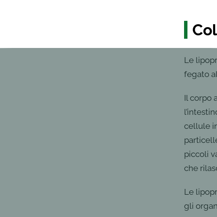
Col
Le lipop
fegato a
Il corpo 
l’intesti
cellule i
particell
piccoli v
che rilas
Le lipop
gli organ