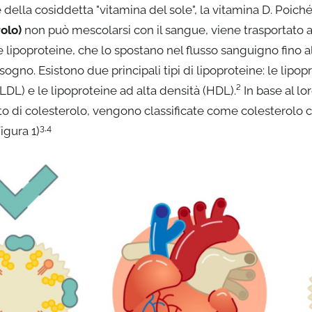
 della cosiddetta "vitamina del sole", la vitamina D. Poich
olo)
non può mescolarsi con il sangue, viene trasportato a
 lipoproteine, che lo spostano nel flusso sanguigno fino a
ogno. Esistono due principali tipi di lipoproteine: le lipop
LDL) e le lipoproteine ad alta densità (HDL).² In base al lor
o di colesterolo, vengono classificate come colesterolo c
3,4
igura 1)