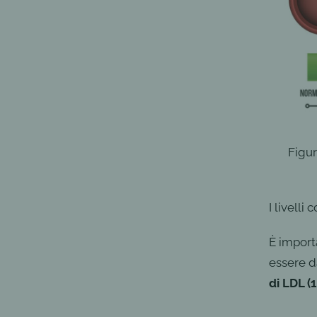
Figur
I livelli
È import
essere da
di LDL (