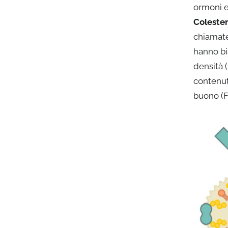
ormoni e
Colester
chiamate
hanno bis
densità (
contenut
buono (F