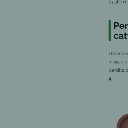
trasform
Per
cat
Un ecces
inizia a 
perdita d
4