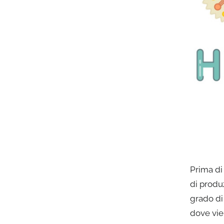
Prima di 
di produz
grado di
dove vie