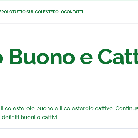
TEROLO
TUTTO SUL COLESTEROLO
CONTATTI
tuo stile di vita s…
o Buono e Cat
il controllo del cole…
 la normale funzione c…
: il colesterolo buono e il colesterolo cattivo. Continu
efiniti buoni o cattivi.