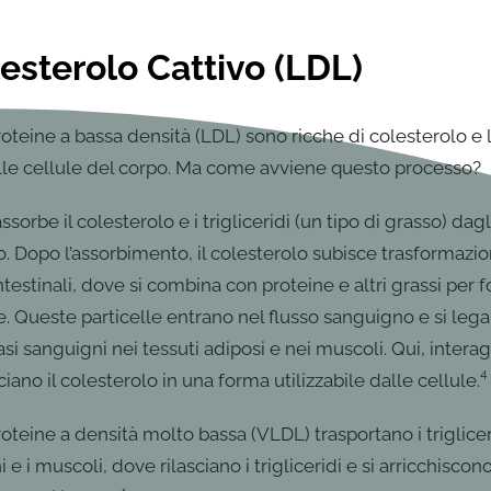
esterolo Cattivo (LDL)
roteine a bassa densità (LDL) sono ricche di colesterolo e 
lle cellule del corpo. Ma come avviene questo processo?
assorbe il colesterolo e i trigliceridi (un tipo di grasso) dag
no. Dopo l’assorbimento, il colesterolo subisce trasformazi
ntestinali, dove si combina con proteine e altri grassi per
e. Queste particelle entrano nel flusso sanguigno e si lega
asi sanguigni nei tessuti adiposi e nei muscoli. Qui, inter
ciano il colesterolo in una forma utilizzabile dalle cellule.⁴
roteine a densità molto bassa (VLDL) trasportano i triglice
i e i muscoli, dove rilasciano i trigliceridi e si arricchiscon