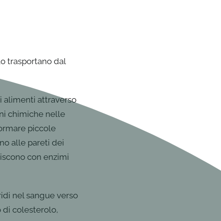
lo trasportano dal
li alimenti attraverso
oni chimiche nelle
 formare piccole
no alle pareti dei
agiscono con enzimi
ridi nel sangue verso
o di colesterolo,