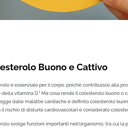
esterolo Buono e Cattivo
erolo è essenziale per il corpo, poiché contribuisce alla pr
 della vitamina D.¹ Ma cosa rende il colesterolo buono o ca
egge dalle malattie cardiache è definito colesterolo buo
l rischio di disturbi cardiovascolari è considerato colester
erolo svolge funzioni importanti nell'organismo, tra cui la