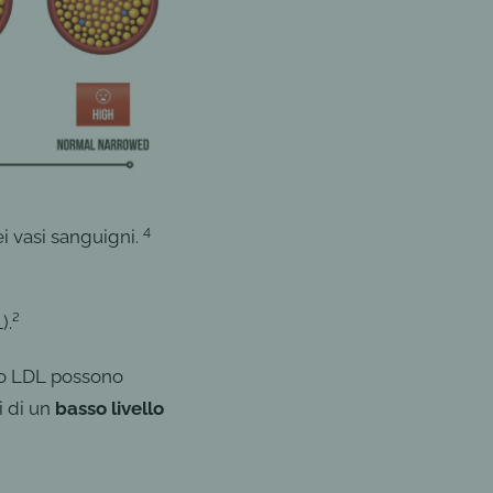
4
i vasi sanguigni.
).²
olo LDL possono
i di un
basso livello