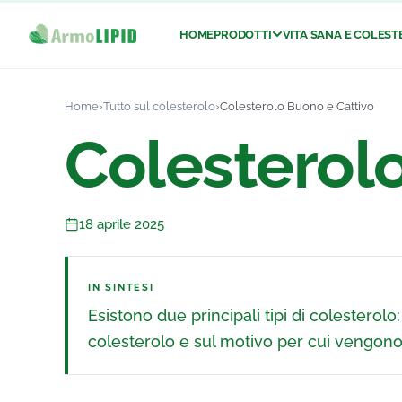
HOME
PRODOTTI
VITA SANA E COLES
ArmoLIPID®
Una carica di energia per il 
Home
›
Tutto sul colesterolo
›
Colesterolo Buono e Cattivo
ArmoLIPID PLUS®
Colesterol
Integratore alimentare per 
ArmoLIPID Donna 50+®
Integratore alimentare per
18 aprile 2025
IN SINTESI
Esistono due principali tipi di colesterolo
colesterolo e sul motivo per cui vengono d